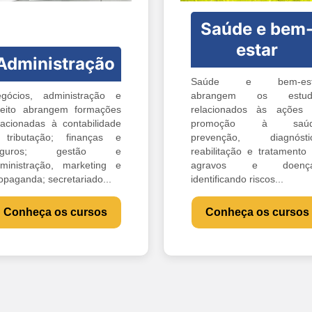
Saúde e bem
estar
Administração
Saúde e bem-est
gócios, administração e
abrangem os estud
reito abrangem formações
relacionados às ações
lacionadas à contabilidade
promoção à saúd
tributação; finanças e
prevenção, diagnóstic
eguros; gestão e
reabilitação e tratamento
ministração, marketing e
agravos e doença
opaganda; secretariado...
identificando riscos...
Conheça os cursos
Conheça os cursos