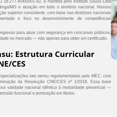
PJ 18.277.404/0001-92, é mantida pelo Instituto Souza Ltda
inga/MG e atuação em todo o território nacional. Nossos
ão superior consistente, com base nas diretrizes nacionais
umentado e foco no desenvolvimento de competências
 egresso para atuar com segurança em concursos públicos,
idade no mercado — não apenas para obter um certificado.
nsu: Estrutura Curricular
NE/CES
specializações lato sensu regulamentadas pelo MEC, com
erminação da Resolução CNE/CES nº 1/2018. Essa base
ssui validade nacional idêntica à modalidade presencial —
ressão funcional e pontuação em títulos.