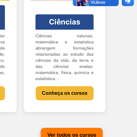
-
Ciências
ar
Ciências naturais,
os
matemática e estatística
 de
abrangem formações
e,
relacionadas ao estudo das
o,
ciências da vida, da terra e
 de
das ciências exatas:
s,
matemática, física, química e
estatística...
Conheça os cursos
Ver todos os cursos