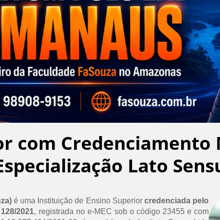
or com Credenciamento 
Especialização Lato Sens
uza)
é uma Instituição de Ensino Superior
credenciada pelo
 128/2021
, registrada no e-MEC sob o código 23455 e com