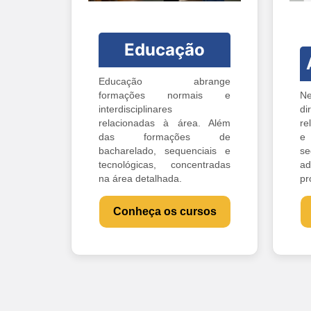
Educação
Educação abrange
formações normais e
Ne
interdisciplinares
di
relacionadas à área. Além
re
das formações de
e 
bacharelado, sequenciais e
s
tecnológicas, concentradas
ad
na área detalhada.
pr
Conheça os cursos