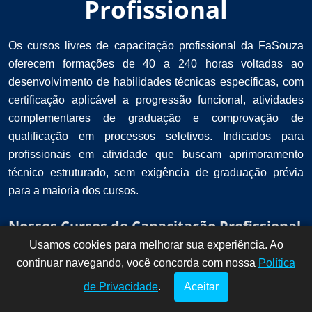
Profissional
Os cursos livres de capacitação profissional da FaSouza
oferecem formações de 40 a 240 horas voltadas ao
desenvolvimento de habilidades técnicas específicas, com
certificação aplicável a progressão funcional, atividades
complementares de graduação e comprovação de
qualificação em processos seletivos. Indicados para
profissionais em atividade que buscam aprimoramento
técnico estruturado, sem exigência de graduação prévia
para a maioria dos cursos.
Nossos Cursos de Capacitação Profissional
Usamos cookies para melhorar sua experiência. Ao
Dúvidas? Fale
!
continuar navegando, você concorda com nossa
conosco por
Política
aqui!
de Privacidade
.
Aceitar