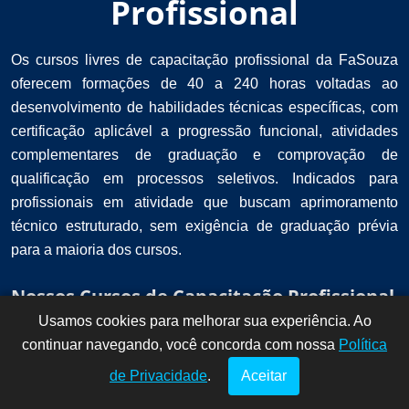
Profissional
Os cursos livres de capacitação profissional da FaSouza
oferecem formações de 40 a 240 horas voltadas ao
desenvolvimento de habilidades técnicas específicas, com
certificação aplicável a progressão funcional, atividades
complementares de graduação e comprovação de
qualificação em processos seletivos. Indicados para
profissionais em atividade que buscam aprimoramento
técnico estruturado, sem exigência de graduação prévia
para a maioria dos cursos.
Nossos Cursos de Capacitação Profissional
Usamos cookies para melhorar sua experiência. Ao
Dúvidas? Fale
!
continuar navegando, você concorda com nossa
conosco por
Política
aqui!
de Privacidade
.
Aceitar