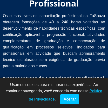
Profissional
Os cursos livres de capacitação profissional da FaSouza
oferecem formações de 40 a 240 horas voltadas ao
desenvolvimento de habilidades técnicas específicas, com
certificação aplicável a progressão funcional, atividades
complementares de graduação e comprovação de
qualificação em processos seletivos. Indicados para
profissionais em atividade que buscam aprimoramento
técnico estruturado, sem exigência de graduação prévia
para a maioria dos cursos.
Nossos Cursos de Capacitação Profissional
Usamos cookies para melhorar sua experiência. Ao
Dúvidas? Fale
!
continuar navegando, você concorda com nossa
conosco por
Política
aqui!
de Privacidade
.
Aceitar