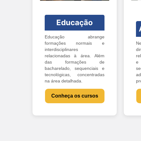
Educação
Educação abrange
formações normais e
Ne
interdisciplinares
di
relacionadas à área. Além
re
das formações de
e 
bacharelado, sequenciais e
s
tecnológicas, concentradas
ad
na área detalhada.
pr
Conheça os cursos