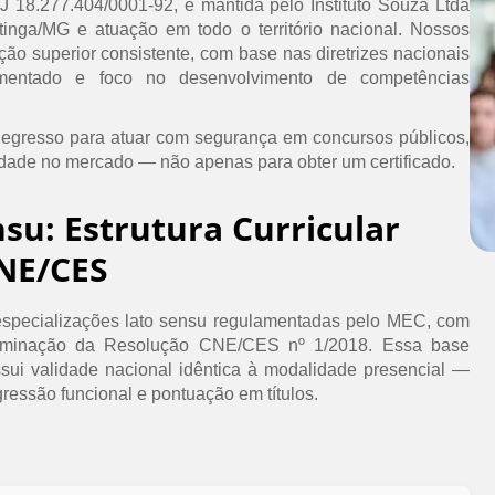
PJ 18.277.404/0001-92, é mantida pelo Instituto Souza Ltda
inga/MG e atuação em todo o território nacional. Nossos
ão superior consistente, com base nas diretrizes nacionais
umentado e foco no desenvolvimento de competências
 egresso para atuar com segurança em concursos públicos,
idade no mercado — não apenas para obter um certificado.
nsu: Estrutura Curricular
NE/CES
specializações lato sensu regulamentadas pelo MEC, com
erminação da Resolução CNE/CES nº 1/2018. Essa base
ssui validade nacional idêntica à modalidade presencial —
ressão funcional e pontuação em títulos.