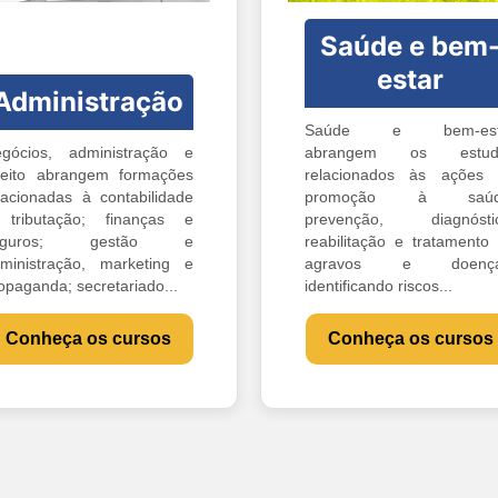
Saúde e bem
estar
Administração
Saúde e bem-est
gócios, administração e
abrangem os estud
reito abrangem formações
relacionados às ações
lacionadas à contabilidade
promoção à saúd
tributação; finanças e
prevenção, diagnóstic
eguros; gestão e
reabilitação e tratamento
ministração, marketing e
agravos e doença
opaganda; secretariado...
identificando riscos...
Conheça os cursos
Conheça os cursos