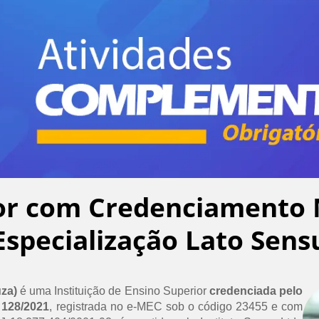
or com Credenciamento 
Especialização Lato Sens
uza)
é uma Instituição de Ensino Superior
credenciada pelo
 128/2021
, registrada no e-MEC sob o código 23455 e com