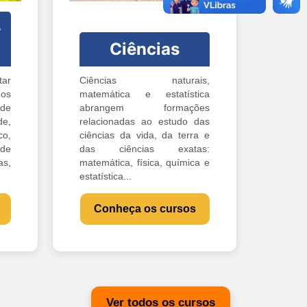
-
Ciências
ar
Ciências naturais,
os
matemática e estatística
 de
abrangem formações
e,
relacionadas ao estudo das
o,
ciências da vida, da terra e
 de
das ciências exatas:
s,
matemática, física, química e
estatística...
Conheça os cursos
Ver todos os cursos