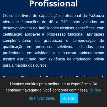
Profissional
Os cursos livres de capacitação profissional da FaSouza
oferecem formações de 40 a 240 horas voltadas ao
desenvolvimento de habilidades técnicas específicas, com
certificação aplicável a progressão funcional, atividades
complementares de graduação e comprovação de
qualificação em processos seletivos. Indicados para
profissionais em atividade que buscam aprimoramento
técnico estruturado, sem exigência de graduação prévia
para a maioria dos cursos.
Nossos Cursos de Capacitação Profissional
Usamos cookies para melhorar sua experiência. Ao
Dúvidas? Fale
!
continuar navegando, você concorda com nossa
conosco por
Política
aqui!
de Privacidade
.
Aceitar