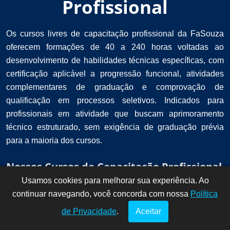
Profissional
Os cursos livres de capacitação profissional da FaSouza
oferecem formações de 40 a 240 horas voltadas ao
desenvolvimento de habilidades técnicas específicas, com
certificação aplicável a progressão funcional, atividades
complementares de graduação e comprovação de
qualificação em processos seletivos. Indicados para
profissionais em atividade que buscam aprimoramento
técnico estruturado, sem exigência de graduação prévia
para a maioria dos cursos.
Nossos Cursos de Capacitação Profissional
Usamos cookies para melhorar sua experiência. Ao
Dúvidas? Fale
!
continuar navegando, você concorda com nossa
conosco por
Política
aqui!
de Privacidade
.
Aceitar