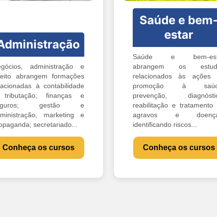
Saúde e bem
estar
Administração
Saúde e bem-est
gócios, administração e
abrangem os estud
reito abrangem formações
relacionados às ações
lacionadas à contabilidade
promoção à saúd
tributação; finanças e
prevenção, diagnóstic
eguros; gestão e
reabilitação e tratamento
ministração, marketing e
agravos e doença
opaganda; secretariado...
identificando riscos...
Conheça os cursos
Conheça os cursos