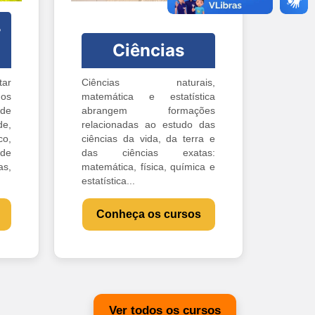
-
Ciências
ar
Ciências naturais,
os
matemática e estatística
 de
abrangem formações
e,
relacionadas ao estudo das
o,
ciências da vida, da terra e
 de
das ciências exatas:
s,
matemática, física, química e
estatística...
Conheça os cursos
Ver todos os cursos