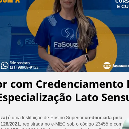
or com Credenciamento 
Especialização Lato Sens
uza)
é uma Instituição de Ensino Superior
credenciada pelo
 128/2021
, registrada no e-MEC sob o código 23455 e com