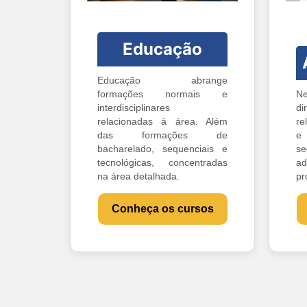
Educação
Educação abrange
formações normais e
Ne
interdisciplinares
di
relacionadas à área. Além
re
das formações de
e 
bacharelado, sequenciais e
s
tecnológicas, concentradas
ad
na área detalhada.
pr
Conheça os cursos