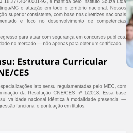
PJ 18.277.404/0001-92, é mantida pelo Instituto Souza Ltda
inga/MG e atuação em todo o território nacional. Nossos
ão superior consistente, com base nas diretrizes nacionais
umentado e foco no desenvolvimento de competências
 egresso para atuar com segurança em concursos públicos,
idade no mercado — não apenas para obter um certificado.
nsu: Estrutura Curricular
NE/CES
specializações lato sensu regulamentadas pelo MEC, com
erminação da Resolução CNE/CES nº 1/2018. Essa base
ssui validade nacional idêntica à modalidade presencial —
ressão funcional e pontuação em títulos.