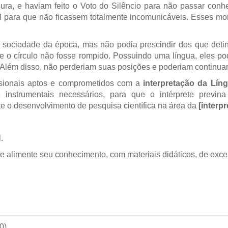
ra, e haviam feito o Voto do Silêncio para não passar conhe
 para que não ficassem totalmente incomunicáveis. Esses mon
oda sociedade da época, mas não podia prescindir dos que det
 o círculo não fosse rompido. Possuindo uma língua, eles pod
Além disso, não perderiam suas posições e poderiam continuar
ssionais aptos e comprometidos com a
interpretação da Líng
 instrumentais necessários, para que o intérprete previ
rete o desenvolvimento de pesquisa científica na área da
[interp
l
.
e alimente seu conhecimento, com materiais didáticos, de exce
00
)