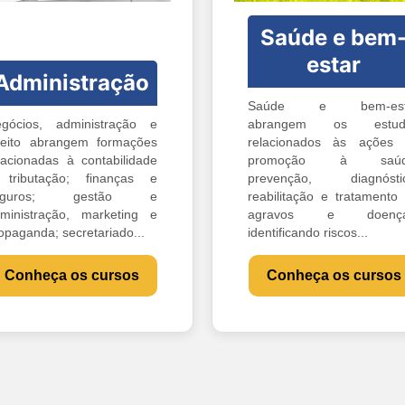
Saúde e bem
estar
Administração
Saúde e bem-est
gócios, administração e
abrangem os estud
reito abrangem formações
relacionados às ações
lacionadas à contabilidade
promoção à saúd
tributação; finanças e
prevenção, diagnóstic
eguros; gestão e
reabilitação e tratamento
ministração, marketing e
agravos e doença
opaganda; secretariado...
identificando riscos...
Conheça os cursos
Conheça os cursos