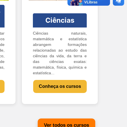
-
Ciências
ar
Ciências naturais,
os
matemática e estatística
 de
abrangem formações
e,
relacionadas ao estudo das
o,
ciências da vida, da terra e
 de
das ciências exatas:
s,
matemática, física, química e
estatística...
Conheça os cursos
Ver todos os cursos