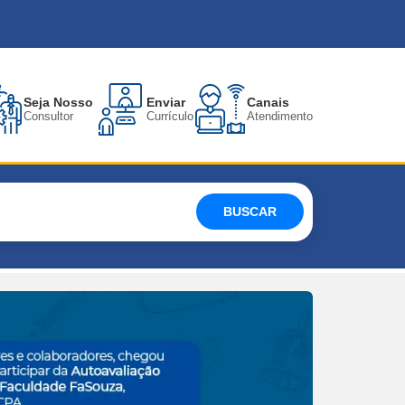
Seja Nosso
Enviar
Canais
Consultor
Currículo
Atendimento
BUSCAR