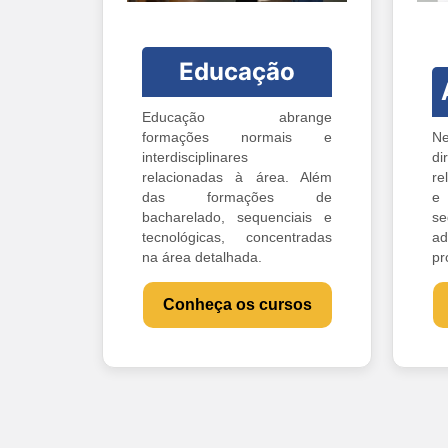
Educação
Educação abrange
formações normais e
Ne
interdisciplinares
di
relacionadas à área. Além
re
das formações de
e 
bacharelado, sequenciais e
s
tecnológicas, concentradas
ad
na área detalhada.
pr
Conheça os cursos