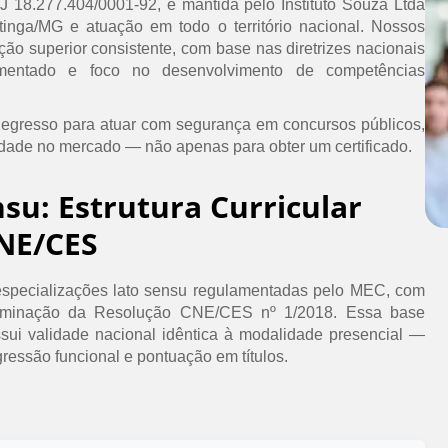
PJ 18.277.404/0001-92, é mantida pelo Instituto Souza Ltda
inga/MG e atuação em todo o território nacional. Nossos
ão superior consistente, com base nas diretrizes nacionais
umentado e foco no desenvolvimento de competências
 egresso para atuar com segurança em concursos públicos,
idade no mercado — não apenas para obter um certificado.
nsu: Estrutura Curricular
NE/CES
specializações lato sensu regulamentadas pelo MEC, com
erminação da Resolução CNE/CES nº 1/2018. Essa base
ssui validade nacional idêntica à modalidade presencial —
ressão funcional e pontuação em títulos.