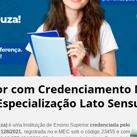
or com Credenciamento 
Especialização Lato Sens
uza)
é uma Instituição de Ensino Superior
credenciada pelo
 128/2021
, registrada no e-MEC sob o código 23455 e com