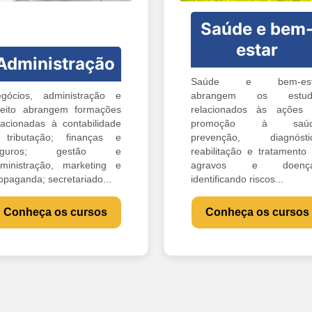
Saúde e bem
estar
Administração
Saúde e bem-est
gócios, administração e
abrangem os estud
reito abrangem formações
relacionados às ações
lacionadas à contabilidade
promoção à saúd
tributação; finanças e
prevenção, diagnóstic
eguros; gestão e
reabilitação e tratamento
ministração, marketing e
agravos e doença
opaganda; secretariado...
identificando riscos...
Conheça os cursos
Conheça os cursos