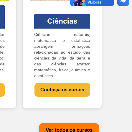
-
Ciências
ar
Ciências naturais,
os
matemática e estatística
 de
abrangem formações
e,
relacionadas ao estudo das
o,
ciências da vida, da terra e
 de
das ciências exatas:
s,
matemática, física, química e
estatística...
Conheça os cursos
Ver todos os cursos