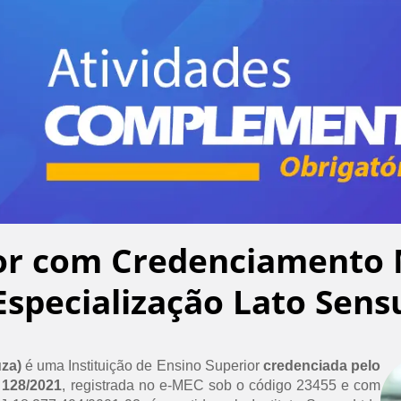
or com Credenciamento 
Especialização Lato Sens
uza)
é uma Instituição de Ensino Superior
credenciada pelo
 128/2021
, registrada no e-MEC sob o código 23455 e com