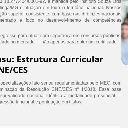
PJ 18.277.404/0001-92, é mantida pelo Instituto Souza Ltda
inga/MG e atuação em todo o território nacional. Nossos
ão superior consistente, com base nas diretrizes nacionais
umentado e foco no desenvolvimento de competências
 egresso para atuar com segurança em concursos públicos,
idade no mercado — não apenas para obter um certificado.
nsu: Estrutura Curricular
NE/CES
specializações lato sensu regulamentadas pelo MEC, com
erminação da Resolução CNE/CES nº 1/2018. Essa base
ssui validade nacional idêntica à modalidade presencial —
ressão funcional e pontuação em títulos.