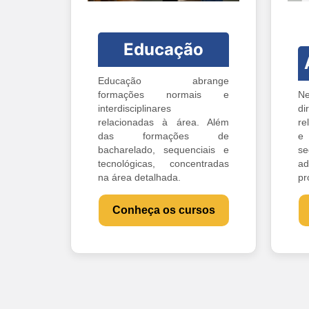
Educação
Educação abrange
formações normais e
Ne
interdisciplinares
di
relacionadas à área. Além
re
das formações de
e 
bacharelado, sequenciais e
s
tecnológicas, concentradas
ad
na área detalhada.
pr
Conheça os cursos