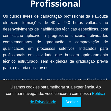
Profissional
Os cursos livres de capacitação profissional da FaSouza
oferecem formações de 40 a 240 horas voltadas ao
desenvolvimento de habilidades técnicas específicas, com
certificação aplicável a progressão funcional, atividades
complementares de graduação e comprovação de
qualificação em processos seletivos. Indicados para
profissionais em atividade que buscam aprimoramento
técnico estruturado, sem exigência de graduação prévia
para a maioria dos cursos.
Nossos Cursos de Capacitação Profissional
Usamos cookies para melhorar sua experiência. Ao
Dúvidas? Fale
!
continuar navegando, você concorda com nossa
conosco por
Política
aqui!
de Privacidade
.
Aceitar