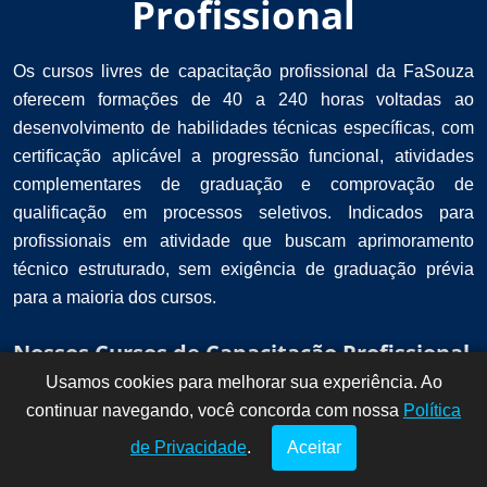
Profissional
Os cursos livres de capacitação profissional da FaSouza
oferecem formações de 40 a 240 horas voltadas ao
desenvolvimento de habilidades técnicas específicas, com
certificação aplicável a progressão funcional, atividades
complementares de graduação e comprovação de
qualificação em processos seletivos. Indicados para
profissionais em atividade que buscam aprimoramento
técnico estruturado, sem exigência de graduação prévia
para a maioria dos cursos.
Nossos Cursos de Capacitação Profissional
Usamos cookies para melhorar sua experiência. Ao
Dúvidas? Fale
!
continuar navegando, você concorda com nossa
conosco por
Política
aqui!
de Privacidade
.
Aceitar