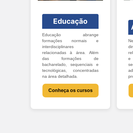
Educação
Educação abrange
formações normais e
Ne
interdisciplinares
di
relacionadas à área. Além
re
das formações de
e 
bacharelado, sequenciais e
s
tecnológicas, concentradas
ad
na área detalhada.
pr
Conheça os cursos