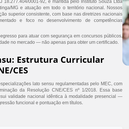
PJ 18.277.404/0001-92, é mantida pelo Instituto Souza Ltda
inga/MG e atuação em todo o território nacional. Nossos
ão superior consistente, com base nas diretrizes nacionais
umentado e foco no desenvolvimento de competências
 egresso para atuar com segurança em concursos públicos,
idade no mercado — não apenas para obter um certificado.
nsu: Estrutura Curricular
NE/CES
specializações lato sensu regulamentadas pelo MEC, com
erminação da Resolução CNE/CES nº 1/2018. Essa base
ssui validade nacional idêntica à modalidade presencial —
ressão funcional e pontuação em títulos.