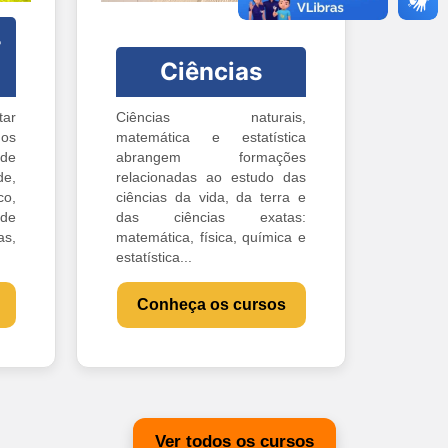
-
Ciências
ar
Ciências naturais,
os
matemática e estatística
 de
abrangem formações
e,
relacionadas ao estudo das
o,
ciências da vida, da terra e
 de
das ciências exatas:
s,
matemática, física, química e
estatística...
Conheça os cursos
Ver todos os cursos