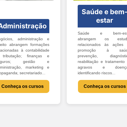
Saúde e bem
estar
Administração
Saúde e bem-est
gócios, administração e
abrangem os estud
reito abrangem formações
relacionados às ações
lacionadas à contabilidade
promoção à saúd
tributação; finanças e
prevenção, diagnóstic
eguros; gestão e
reabilitação e tratamento
ministração, marketing e
agravos e doença
opaganda; secretariado...
identificando riscos...
Conheça os cursos
Conheça os cursos