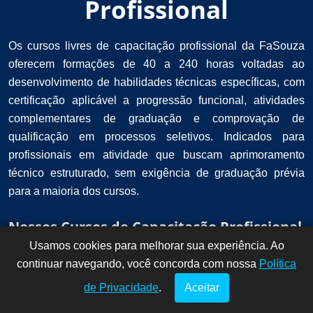
Profissional
Os cursos livres de capacitação profissional da FaSouza
oferecem formações de 40 a 240 horas voltadas ao
desenvolvimento de habilidades técnicas específicas, com
certificação aplicável a progressão funcional, atividades
complementares de graduação e comprovação de
qualificação em processos seletivos. Indicados para
profissionais em atividade que buscam aprimoramento
técnico estruturado, sem exigência de graduação prévia
para a maioria dos cursos.
Nossos Cursos de Capacitação Profissional
Usamos cookies para melhorar sua experiência. Ao
Dúvidas? Fale
!
continuar navegando, você concorda com nossa
conosco por
Política
aqui!
de Privacidade
.
Aceitar