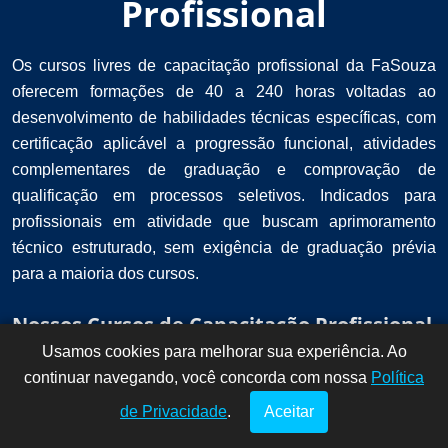
Profissional
Os cursos livres de capacitação profissional da FaSouza
oferecem formações de 40 a 240 horas voltadas ao
desenvolvimento de habilidades técnicas específicas, com
certificação aplicável a progressão funcional, atividades
complementares de graduação e comprovação de
qualificação em processos seletivos. Indicados para
profissionais em atividade que buscam aprimoramento
técnico estruturado, sem exigência de graduação prévia
para a maioria dos cursos.
Nossos Cursos de Capacitação Profissional
Usamos cookies para melhorar sua experiência. Ao
Dúvidas? Fale
!
continuar navegando, você concorda com nossa
conosco por
Política
aqui!
de Privacidade
.
Aceitar