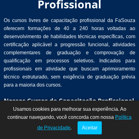
Profissional
Os cursos livres de capacitação profissional da FaSouza
oferecem formações de 40 a 240 horas voltadas ao
desenvolvimento de habilidades técnicas específicas, com
certificação aplicável a progressão funcional, atividades
complementares de graduação e comprovação de
qualificação em processos seletivos. Indicados para
profissionais em atividade que buscam aprimoramento
técnico estruturado, sem exigência de graduação prévia
para a maioria dos cursos.
Nossos Cursos de Capacitação Profissional
Usamos cookies para melhorar sua experiência. Ao
Dúvidas? Fale
!
continuar navegando, você concorda com nossa
conosco por
Política
aqui!
de Privacidade
.
Aceitar