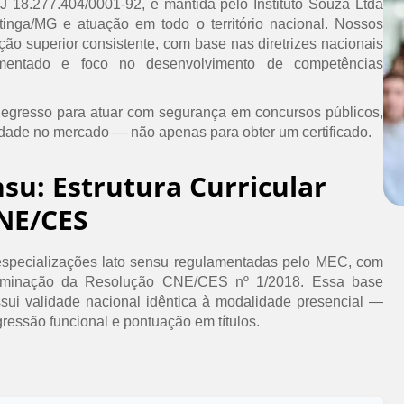
PJ 18.277.404/0001-92, é mantida pelo Instituto Souza Ltda
inga/MG e atuação em todo o território nacional. Nossos
ão superior consistente, com base nas diretrizes nacionais
umentado e foco no desenvolvimento de competências
 egresso para atuar com segurança em concursos públicos,
idade no mercado — não apenas para obter um certificado.
nsu: Estrutura Curricular
NE/CES
specializações lato sensu regulamentadas pelo MEC, com
erminação da Resolução CNE/CES nº 1/2018. Essa base
ssui validade nacional idêntica à modalidade presencial —
ressão funcional e pontuação em títulos.