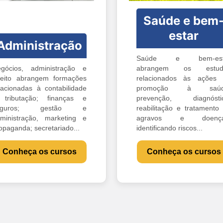
Saúde e bem
estar
Administração
Saúde e bem-est
gócios, administração e
abrangem os estud
reito abrangem formações
relacionados às ações
lacionadas à contabilidade
promoção à saúd
tributação; finanças e
prevenção, diagnóstic
eguros; gestão e
reabilitação e tratamento
ministração, marketing e
agravos e doença
opaganda; secretariado...
identificando riscos...
Conheça os cursos
Conheça os cursos