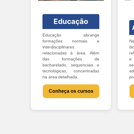
Educação
Educação abrange
formações normais e
Ne
interdisciplinares
di
relacionadas à área. Além
re
das formações de
e 
bacharelado, sequenciais e
s
tecnológicas, concentradas
ad
na área detalhada.
pr
Conheça os cursos