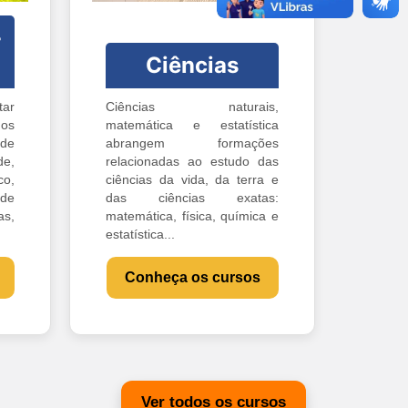
-
Ciências
ar
Ciências naturais,
os
matemática e estatística
 de
abrangem formações
e,
relacionadas ao estudo das
o,
ciências da vida, da terra e
 de
das ciências exatas:
s,
matemática, física, química e
estatística...
Conheça os cursos
Ver todos os cursos