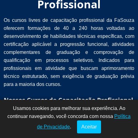
Profissional
Os cursos livres de capacitação profissional da FaSouza
oferecem formações de 40 a 240 horas voltadas ao
desenvolvimento de habilidades técnicas específicas, com
certificação aplicável a progressão funcional, atividades
complementares de graduação e comprovação de
qualificação em processos seletivos. Indicados para
profissionais em atividade que buscam aprimoramento
técnico estruturado, sem exigência de graduação prévia
para a maioria dos cursos.
Nossos Cursos de Capacitação Profissional
Usamos cookies para melhorar sua experiência. Ao
Dúvidas? Fale
!
continuar navegando, você concorda com nossa
conosco por
Política
aqui!
de Privacidade
.
Aceitar