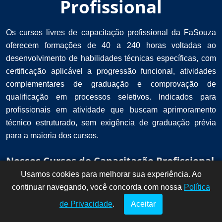
Profissional
Os cursos livres de capacitação profissional da FaSouza
oferecem formações de 40 a 240 horas voltadas ao
desenvolvimento de habilidades técnicas específicas, com
certificação aplicável a progressão funcional, atividades
complementares de graduação e comprovação de
qualificação em processos seletivos. Indicados para
profissionais em atividade que buscam aprimoramento
técnico estruturado, sem exigência de graduação prévia
para a maioria dos cursos.
Nossos Cursos de Capacitação Profissional
Usamos cookies para melhorar sua experiência. Ao
Dúvidas? Fale
!
continuar navegando, você concorda com nossa
conosco por
Política
aqui!
de Privacidade
.
Aceitar