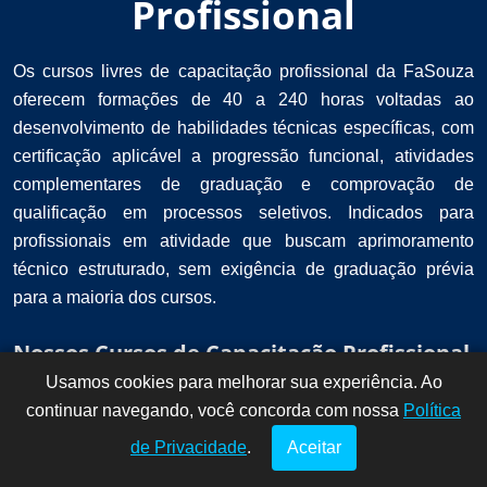
Profissional
Os cursos livres de capacitação profissional da FaSouza
oferecem formações de 40 a 240 horas voltadas ao
desenvolvimento de habilidades técnicas específicas, com
certificação aplicável a progressão funcional, atividades
complementares de graduação e comprovação de
qualificação em processos seletivos. Indicados para
profissionais em atividade que buscam aprimoramento
técnico estruturado, sem exigência de graduação prévia
para a maioria dos cursos.
Nossos Cursos de Capacitação Profissional
Usamos cookies para melhorar sua experiência. Ao
Dúvidas? Fale
!
continuar navegando, você concorda com nossa
conosco por
Política
aqui!
de Privacidade
.
Aceitar