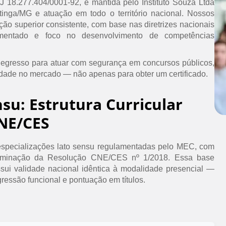
PJ 18.277.404/0001-92, é mantida pelo Instituto Souza Ltda
inga/MG e atuação em todo o território nacional. Nossos
ão superior consistente, com base nas diretrizes nacionais
umentado e foco no desenvolvimento de competências
 egresso para atuar com segurança em concursos públicos,
idade no mercado — não apenas para obter um certificado.
nsu: Estrutura Curricular
NE/CES
specializações lato sensu regulamentadas pelo MEC, com
erminação da Resolução CNE/CES nº 1/2018. Essa base
ssui validade nacional idêntica à modalidade presencial —
ressão funcional e pontuação em títulos.