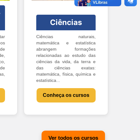
-
Ciências
ar
Ciências naturais,
os
matemática e estatística
 de
abrangem formações
e,
relacionadas ao estudo das
o,
ciências da vida, da terra e
 de
das ciências exatas:
s,
matemática, física, química e
estatística...
Conheça os cursos
Ver todos os cursos