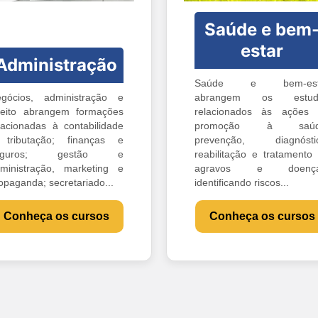
Saúde e bem
estar
Administração
Saúde e bem-est
gócios, administração e
abrangem os estud
reito abrangem formações
relacionados às ações
lacionadas à contabilidade
promoção à saúd
tributação; finanças e
prevenção, diagnóstic
eguros; gestão e
reabilitação e tratamento
ministração, marketing e
agravos e doença
opaganda; secretariado...
identificando riscos...
Conheça os cursos
Conheça os cursos