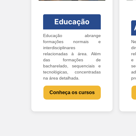
Educação
Educação abrange
formações normais e
Ne
interdisciplinares
di
relacionadas à área. Além
re
das formações de
e 
bacharelado, sequenciais e
s
tecnológicas, concentradas
ad
na área detalhada.
pr
Conheça os cursos