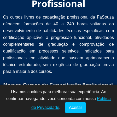
Profissional
Os cursos livres de capacitação profissional da FaSouza
oferecem formações de 40 a 240 horas voltadas ao
desenvolvimento de habilidades técnicas específicas, com
certificação aplicável a progressão funcional, atividades
complementares de graduação e comprovação de
qualificação em processos seletivos. Indicados para
profissionais em atividade que buscam aprimoramento
técnico estruturado, sem exigência de graduação prévia
para a maioria dos cursos.
Nossos Cursos de Capacitação Profissional
Usamos cookies para melhorar sua experiência. Ao
Dúvidas? Fale
!
continuar navegando, você concorda com nossa
conosco por
Política
aqui!
de Privacidade
.
Aceitar