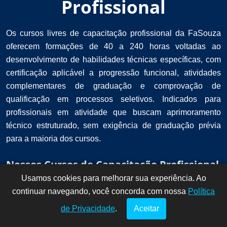
Profissional
Os cursos livres de capacitação profissional da FaSouza
oferecem formações de 40 a 240 horas voltadas ao
desenvolvimento de habilidades técnicas específicas, com
certificação aplicável a progressão funcional, atividades
complementares de graduação e comprovação de
qualificação em processos seletivos. Indicados para
profissionais em atividade que buscam aprimoramento
técnico estruturado, sem exigência de graduação prévia
para a maioria dos cursos.
Nossos Cursos de Capacitação Profissional
Usamos cookies para melhorar sua experiência. Ao
Dúvidas? Fale
!
continuar navegando, você concorda com nossa
conosco por
Política
aqui!
de Privacidade
.
Aceitar