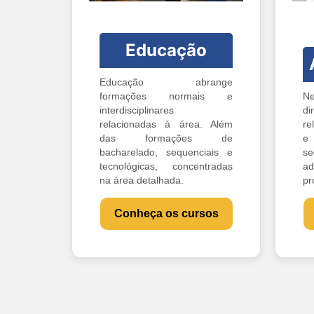
Educação
Educação abrange
formações normais e
Ne
interdisciplinares
di
relacionadas à área. Além
re
das formações de
e 
bacharelado, sequenciais e
s
tecnológicas, concentradas
ad
na área detalhada.
pr
Conheça os cursos