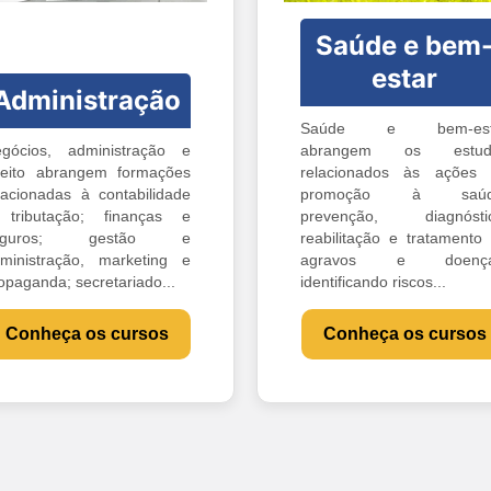
Saúde e bem
estar
Administração
Saúde e bem-est
gócios, administração e
abrangem os estud
reito abrangem formações
relacionados às ações
lacionadas à contabilidade
promoção à saúd
tributação; finanças e
prevenção, diagnóstic
eguros; gestão e
reabilitação e tratamento
ministração, marketing e
agravos e doença
opaganda; secretariado...
identificando riscos...
Conheça os cursos
Conheça os cursos