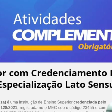
or com Credenciamento 
Especialização Lato Sens
uza)
é uma Instituição de Ensino Superior
credenciada pelo
 128/2021
, registrada no e-MEC sob o código 23455 e com