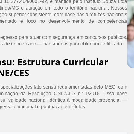
PJ 18.277.404/0001-92, é mantida pelo Instituto Souza Ltda
inga/MG e atuação em todo o território nacional. Nossos
ão superior consistente, com base nas diretrizes nacionais
umentado e foco no desenvolvimento de competências
 egresso para atuar com segurança em concursos públicos,
idade no mercado — não apenas para obter um certificado.
nsu: Estrutura Curricular
NE/CES
specializações lato sensu regulamentadas pelo MEC, com
erminação da Resolução CNE/CES nº 1/2018. Essa base
ssui validade nacional idêntica à modalidade presencial —
ressão funcional e pontuação em títulos.