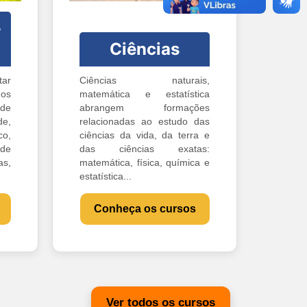
-
Ciências
ar
Ciências naturais,
os
matemática e estatística
 de
abrangem formações
e,
relacionadas ao estudo das
o,
ciências da vida, da terra e
 de
das ciências exatas:
s,
matemática, física, química e
estatística...
Conheça os cursos
Ver todos os cursos