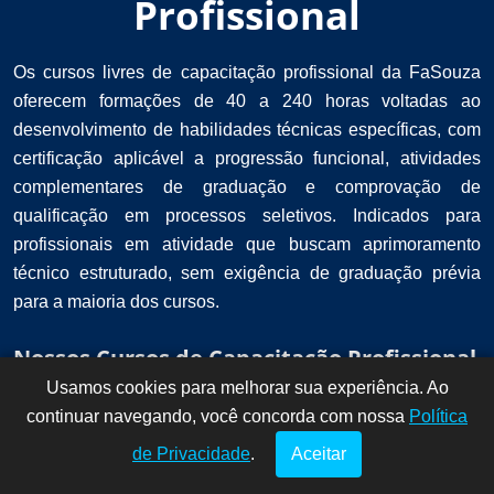
Profissional
Os cursos livres de capacitação profissional da FaSouza
oferecem formações de 40 a 240 horas voltadas ao
desenvolvimento de habilidades técnicas específicas, com
certificação aplicável a progressão funcional, atividades
complementares de graduação e comprovação de
qualificação em processos seletivos. Indicados para
profissionais em atividade que buscam aprimoramento
técnico estruturado, sem exigência de graduação prévia
para a maioria dos cursos.
Nossos Cursos de Capacitação Profissional
Usamos cookies para melhorar sua experiência. Ao
Dúvidas? Fale
!
continuar navegando, você concorda com nossa
conosco por
Política
aqui!
de Privacidade
.
Aceitar