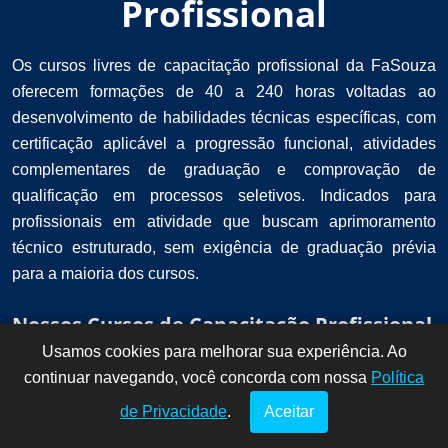
Profissional
Os cursos livres de capacitação profissional da FaSouza
oferecem formações de 40 a 240 horas voltadas ao
desenvolvimento de habilidades técnicas específicas, com
certificação aplicável a progressão funcional, atividades
complementares de graduação e comprovação de
qualificação em processos seletivos. Indicados para
profissionais em atividade que buscam aprimoramento
técnico estruturado, sem exigência de graduação prévia
para a maioria dos cursos.
Nossos Cursos de Capacitação Profissional
Usamos cookies para melhorar sua experiência. Ao
Dúvidas? Fale
!
continuar navegando, você concorda com nossa
conosco por
Política
aqui!
de Privacidade
.
Aceitar