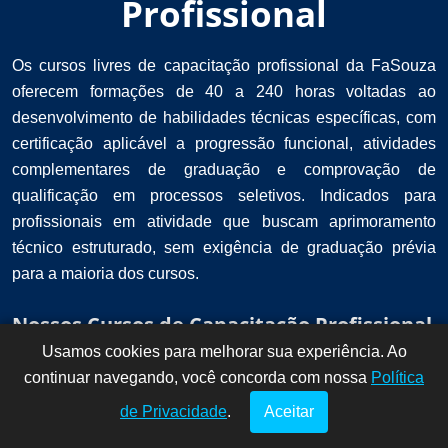
Profissional
Os cursos livres de capacitação profissional da FaSouza
oferecem formações de 40 a 240 horas voltadas ao
desenvolvimento de habilidades técnicas específicas, com
certificação aplicável a progressão funcional, atividades
complementares de graduação e comprovação de
qualificação em processos seletivos. Indicados para
profissionais em atividade que buscam aprimoramento
técnico estruturado, sem exigência de graduação prévia
para a maioria dos cursos.
Nossos Cursos de Capacitação Profissional
Usamos cookies para melhorar sua experiência. Ao
Dúvidas? Fale
!
continuar navegando, você concorda com nossa
conosco por
Política
aqui!
de Privacidade
.
Aceitar