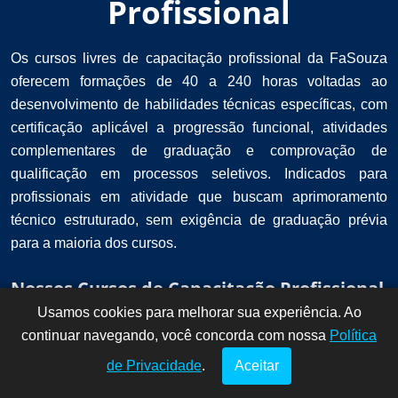
Profissional
Os cursos livres de capacitação profissional da FaSouza
oferecem formações de 40 a 240 horas voltadas ao
desenvolvimento de habilidades técnicas específicas, com
certificação aplicável a progressão funcional, atividades
complementares de graduação e comprovação de
qualificação em processos seletivos. Indicados para
profissionais em atividade que buscam aprimoramento
técnico estruturado, sem exigência de graduação prévia
para a maioria dos cursos.
Nossos Cursos de Capacitação Profissional
Usamos cookies para melhorar sua experiência. Ao
Dúvidas? Fale
!
continuar navegando, você concorda com nossa
conosco por
Política
aqui!
de Privacidade
.
Aceitar