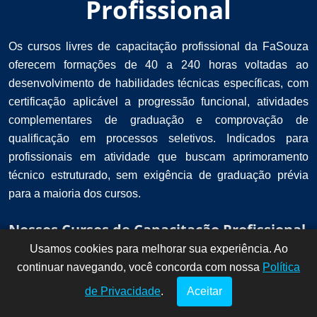
Profissional
Os cursos livres de capacitação profissional da FaSouza
oferecem formações de 40 a 240 horas voltadas ao
desenvolvimento de habilidades técnicas específicas, com
certificação aplicável a progressão funcional, atividades
complementares de graduação e comprovação de
qualificação em processos seletivos. Indicados para
profissionais em atividade que buscam aprimoramento
técnico estruturado, sem exigência de graduação prévia
para a maioria dos cursos.
Nossos Cursos de Capacitação Profissional
Usamos cookies para melhorar sua experiência. Ao
Dúvidas? Fale
!
continuar navegando, você concorda com nossa
conosco por
Política
aqui!
de Privacidade
.
Aceitar