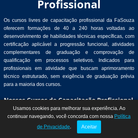
Profissional
Os cursos livres de capacitação profissional da FaSouza
oferecem formações de 40 a 240 horas voltadas ao
desenvolvimento de habilidades técnicas específicas, com
certificação aplicável a progressão funcional, atividades
complementares de graduação e comprovação de
qualificação em processos seletivos. Indicados para
profissionais em atividade que buscam aprimoramento
técnico estruturado, sem exigência de graduação prévia
para a maioria dos cursos.
Nossos Cursos de Capacitação Profissional
Usamos cookies para melhorar sua experiência. Ao
Dúvidas? Fale
!
continuar navegando, você concorda com nossa
conosco por
Política
aqui!
de Privacidade
.
Aceitar