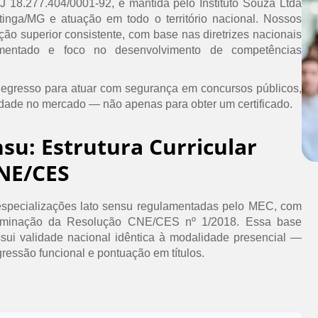
PJ 18.277.404/0001-92, é mantida pelo Instituto Souza Ltda
inga/MG e atuação em todo o território nacional. Nossos
ão superior consistente, com base nas diretrizes nacionais
umentado e foco no desenvolvimento de competências
 egresso para atuar com segurança em concursos públicos,
idade no mercado — não apenas para obter um certificado.
nsu: Estrutura Curricular
NE/CES
specializações lato sensu regulamentadas pelo MEC, com
erminação da Resolução CNE/CES nº 1/2018. Essa base
ssui validade nacional idêntica à modalidade presencial —
ressão funcional e pontuação em títulos.