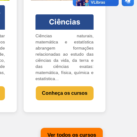
-
Ciências
ar
Ciências naturais,
os
matemática e estatística
 de
abrangem formações
e,
relacionadas ao estudo das
o,
ciências da vida, da terra e
 de
das ciências exatas:
s,
matemática, física, química e
estatística...
Conheça os cursos
Ver todos os cursos