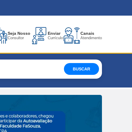
Seja Nosso
Enviar
Canais
Consultor
Currículo
Atendimento
BUSCAR