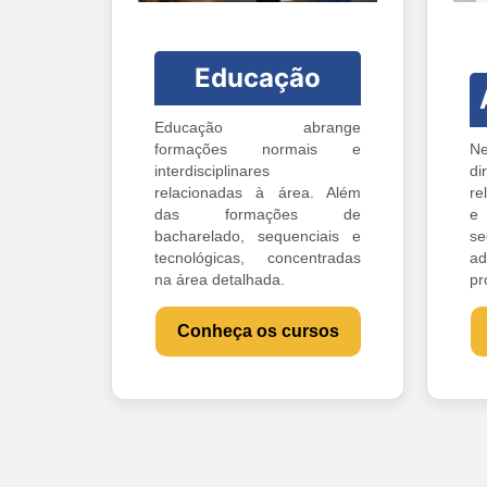
Educação
Educação abrange
formações normais e
Ne
interdisciplinares
di
relacionadas à área. Além
re
das formações de
e 
bacharelado, sequenciais e
s
tecnológicas, concentradas
ad
na área detalhada.
pr
Conheça os cursos