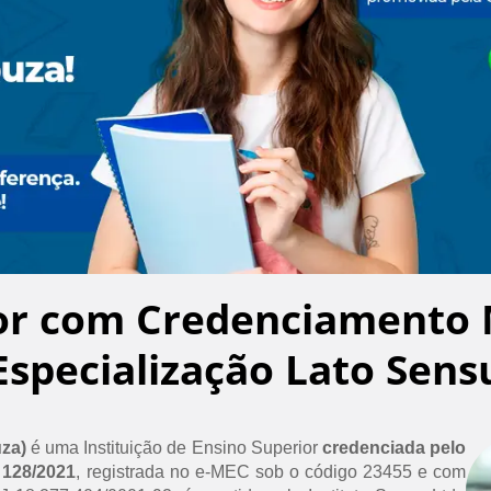
or com Credenciamento 
Especialização Lato Sens
uza)
é uma Instituição de Ensino Superior
credenciada pelo
 128/2021
, registrada no e-MEC sob o código 23455 e com