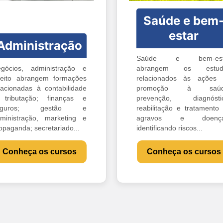
Saúde e bem
estar
Administração
Saúde e bem-est
gócios, administração e
abrangem os estud
reito abrangem formações
relacionados às ações
lacionadas à contabilidade
promoção à saúd
tributação; finanças e
prevenção, diagnóstic
eguros; gestão e
reabilitação e tratamento
ministração, marketing e
agravos e doença
opaganda; secretariado...
identificando riscos...
Conheça os cursos
Conheça os cursos