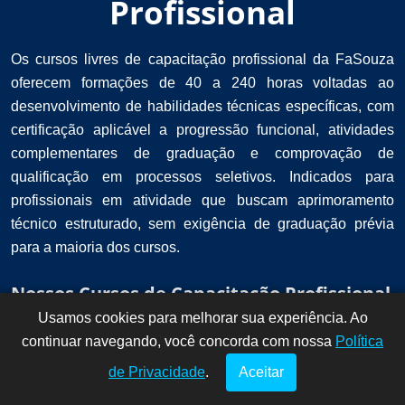
Profissional
Os cursos livres de capacitação profissional da FaSouza
oferecem formações de 40 a 240 horas voltadas ao
desenvolvimento de habilidades técnicas específicas, com
certificação aplicável a progressão funcional, atividades
complementares de graduação e comprovação de
qualificação em processos seletivos. Indicados para
profissionais em atividade que buscam aprimoramento
técnico estruturado, sem exigência de graduação prévia
para a maioria dos cursos.
Nossos Cursos de Capacitação Profissional
Usamos cookies para melhorar sua experiência. Ao
Dúvidas? Fale
!
continuar navegando, você concorda com nossa
conosco por
Política
aqui!
de Privacidade
.
Aceitar