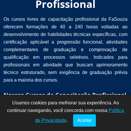
Profissional
Os cursos livres de capacitação profissional da FaSouza
oferecem formações de 40 a 240 horas voltadas ao
desenvolvimento de habilidades técnicas específicas, com
certificação aplicável a progressão funcional, atividades
complementares de graduação e comprovação de
qualificação em processos seletivos. Indicados para
profissionais em atividade que buscam aprimoramento
técnico estruturado, sem exigência de graduação prévia
para a maioria dos cursos.
Nossos Cursos de Capacitação Profissional
Usamos cookies para melhorar sua experiência. Ao
Dúvidas? Fale
!
continuar navegando, você concorda com nossa
conosco por
Política
aqui!
de Privacidade
.
Aceitar