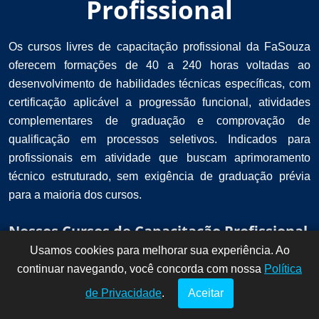
Profissional
Os cursos livres de capacitação profissional da FaSouza
oferecem formações de 40 a 240 horas voltadas ao
desenvolvimento de habilidades técnicas específicas, com
certificação aplicável a progressão funcional, atividades
complementares de graduação e comprovação de
qualificação em processos seletivos. Indicados para
profissionais em atividade que buscam aprimoramento
técnico estruturado, sem exigência de graduação prévia
para a maioria dos cursos.
Nossos Cursos de Capacitação Profissional
Usamos cookies para melhorar sua experiência. Ao
Dúvidas? Fale
!
continuar navegando, você concorda com nossa
conosco por
Política
aqui!
de Privacidade
.
Aceitar