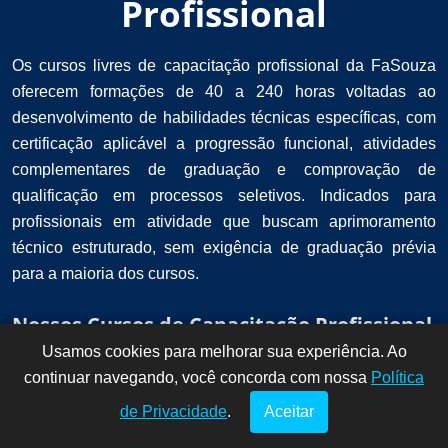
Profissional
Os cursos livres de capacitação profissional da FaSouza
oferecem formações de 40 a 240 horas voltadas ao
desenvolvimento de habilidades técnicas específicas, com
certificação aplicável a progressão funcional, atividades
complementares de graduação e comprovação de
qualificação em processos seletivos. Indicados para
profissionais em atividade que buscam aprimoramento
técnico estruturado, sem exigência de graduação prévia
para a maioria dos cursos.
Nossos Cursos de Capacitação Profissional
Usamos cookies para melhorar sua experiência. Ao
Dúvidas? Fale
!
continuar navegando, você concorda com nossa
conosco por
Política
aqui!
de Privacidade
.
Aceitar