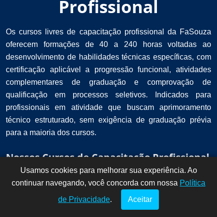
Profissional
Os cursos livres de capacitação profissional da FaSouza
oferecem formações de 40 a 240 horas voltadas ao
desenvolvimento de habilidades técnicas específicas, com
certificação aplicável a progressão funcional, atividades
complementares de graduação e comprovação de
qualificação em processos seletivos. Indicados para
profissionais em atividade que buscam aprimoramento
técnico estruturado, sem exigência de graduação prévia
para a maioria dos cursos.
Nossos Cursos de Capacitação Profissional
Usamos cookies para melhorar sua experiência. Ao
Dúvidas? Fale
!
continuar navegando, você concorda com nossa
conosco por
Política
aqui!
de Privacidade
.
Aceitar