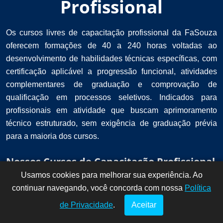
Profissional
Os cursos livres de capacitação profissional da FaSouza
oferecem formações de 40 a 240 horas voltadas ao
desenvolvimento de habilidades técnicas específicas, com
certificação aplicável a progressão funcional, atividades
complementares de graduação e comprovação de
qualificação em processos seletivos. Indicados para
profissionais em atividade que buscam aprimoramento
técnico estruturado, sem exigência de graduação prévia
para a maioria dos cursos.
Nossos Cursos de Capacitação Profissional
Usamos cookies para melhorar sua experiência. Ao
Dúvidas? Fale
!
continuar navegando, você concorda com nossa
conosco por
Política
aqui!
de Privacidade
.
Aceitar