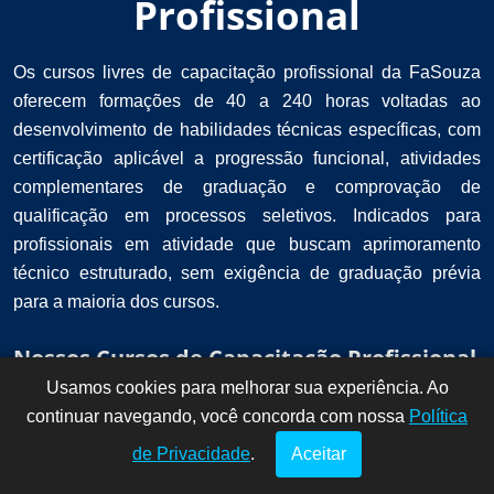
Profissional
Os cursos livres de capacitação profissional da FaSouza
oferecem formações de 40 a 240 horas voltadas ao
desenvolvimento de habilidades técnicas específicas, com
certificação aplicável a progressão funcional, atividades
complementares de graduação e comprovação de
qualificação em processos seletivos. Indicados para
profissionais em atividade que buscam aprimoramento
técnico estruturado, sem exigência de graduação prévia
para a maioria dos cursos.
Nossos Cursos de Capacitação Profissional
Usamos cookies para melhorar sua experiência. Ao
Dúvidas? Fale
!
continuar navegando, você concorda com nossa
conosco por
Política
aqui!
de Privacidade
.
Aceitar