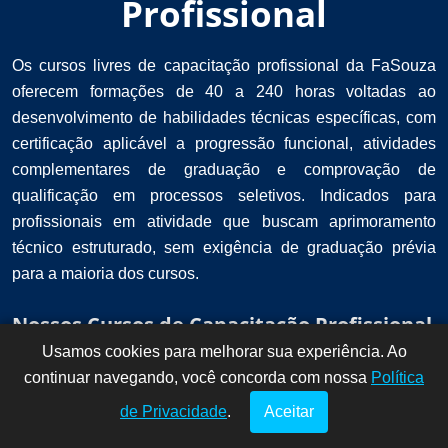
Profissional
Os cursos livres de capacitação profissional da FaSouza
oferecem formações de 40 a 240 horas voltadas ao
desenvolvimento de habilidades técnicas específicas, com
certificação aplicável a progressão funcional, atividades
complementares de graduação e comprovação de
qualificação em processos seletivos. Indicados para
profissionais em atividade que buscam aprimoramento
técnico estruturado, sem exigência de graduação prévia
para a maioria dos cursos.
Nossos Cursos de Capacitação Profissional
Usamos cookies para melhorar sua experiência. Ao
Dúvidas? Fale
!
continuar navegando, você concorda com nossa
conosco por
Política
aqui!
de Privacidade
.
Aceitar