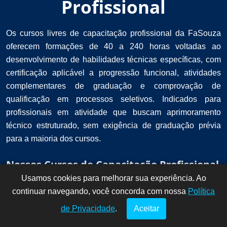
Profissional
Os cursos livres de capacitação profissional da FaSouza
oferecem formações de 40 a 240 horas voltadas ao
desenvolvimento de habilidades técnicas específicas, com
certificação aplicável a progressão funcional, atividades
complementares de graduação e comprovação de
qualificação em processos seletivos. Indicados para
profissionais em atividade que buscam aprimoramento
técnico estruturado, sem exigência de graduação prévia
para a maioria dos cursos.
Nossos Cursos de Capacitação Profissional
Usamos cookies para melhorar sua experiência. Ao
Dúvidas? Fale
!
continuar navegando, você concorda com nossa
conosco por
Política
aqui!
de Privacidade
.
Aceitar