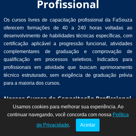
Profissional
Os cursos livres de capacitação profissional da FaSouza
oferecem formações de 40 a 240 horas voltadas ao
desenvolvimento de habilidades técnicas específicas, com
certificação aplicável a progressão funcional, atividades
complementares de graduação e comprovação de
qualificação em processos seletivos. Indicados para
profissionais em atividade que buscam aprimoramento
técnico estruturado, sem exigência de graduação prévia
para a maioria dos cursos.
Nossos Cursos de Capacitação Profissional
Usamos cookies para melhorar sua experiência. Ao
Dúvidas? Fale
!
continuar navegando, você concorda com nossa
conosco por
Política
aqui!
de Privacidade
.
Aceitar