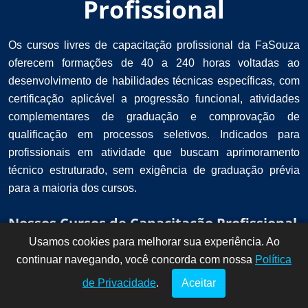
Profissional
Os cursos livres de capacitação profissional da FaSouza
oferecem formações de 40 a 240 horas voltadas ao
desenvolvimento de habilidades técnicas específicas, com
certificação aplicável a progressão funcional, atividades
complementares de graduação e comprovação de
qualificação em processos seletivos. Indicados para
profissionais em atividade que buscam aprimoramento
técnico estruturado, sem exigência de graduação prévia
para a maioria dos cursos.
Nossos Cursos de Capacitação Profissional
Usamos cookies para melhorar sua experiência. Ao
Dúvidas? Fale
!
continuar navegando, você concorda com nossa
conosco por
Política
aqui!
de Privacidade
.
Aceitar