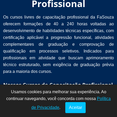
Profissional
Os cursos livres de capacitação profissional da FaSouza
oferecem formações de 40 a 240 horas voltadas ao
desenvolvimento de habilidades técnicas específicas, com
certificação aplicável a progressão funcional, atividades
complementares de graduação e comprovação de
qualificação em processos seletivos. Indicados para
profissionais em atividade que buscam aprimoramento
técnico estruturado, sem exigência de graduação prévia
para a maioria dos cursos.
Nossos Cursos de Capacitação Profissional
Usamos cookies para melhorar sua experiência. Ao
Dúvidas? Fale
!
continuar navegando, você concorda com nossa
conosco por
Política
aqui!
de Privacidade
.
Aceitar