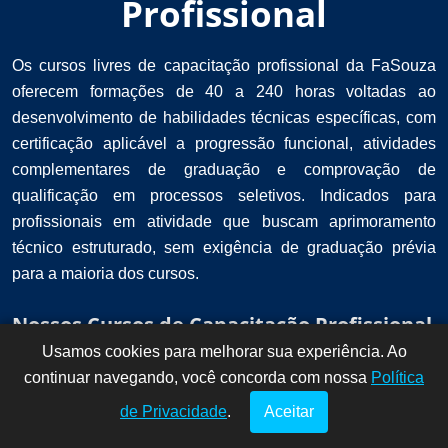
Profissional
Os cursos livres de capacitação profissional da FaSouza
oferecem formações de 40 a 240 horas voltadas ao
desenvolvimento de habilidades técnicas específicas, com
certificação aplicável a progressão funcional, atividades
complementares de graduação e comprovação de
qualificação em processos seletivos. Indicados para
profissionais em atividade que buscam aprimoramento
técnico estruturado, sem exigência de graduação prévia
para a maioria dos cursos.
Nossos Cursos de Capacitação Profissional
Usamos cookies para melhorar sua experiência. Ao
Dúvidas? Fale
!
continuar navegando, você concorda com nossa
conosco por
Política
aqui!
de Privacidade
.
Aceitar