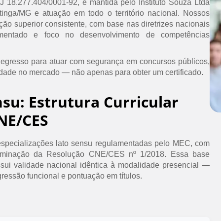
PJ 18.277.404/0001-92, é mantida pelo Instituto Souza Ltda
inga/MG e atuação em todo o território nacional. Nossos
ão superior consistente, com base nas diretrizes nacionais
umentado e foco no desenvolvimento de competências
 egresso para atuar com segurança em concursos públicos,
idade no mercado — não apenas para obter um certificado.
nsu: Estrutura Curricular
NE/CES
specializações lato sensu regulamentadas pelo MEC, com
erminação da Resolução CNE/CES nº 1/2018. Essa base
ssui validade nacional idêntica à modalidade presencial —
ressão funcional e pontuação em títulos.