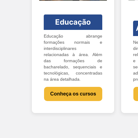
Educação
Educação abrange
formações normais e
Ne
interdisciplinares
di
relacionadas à área. Além
re
das formações de
e 
bacharelado, sequenciais e
s
tecnológicas, concentradas
ad
na área detalhada.
pr
Conheça os cursos