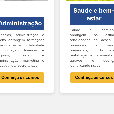
Saúde e bem
estar
Administração
Saúde e bem-est
gócios, administração e
abrangem os estud
reito abrangem formações
relacionados às ações
lacionadas à contabilidade
promoção à saúd
tributação; finanças e
prevenção, diagnóstic
eguros; gestão e
reabilitação e tratamento
ministração, marketing e
agravos e doença
opaganda; secretariado...
identificando riscos...
Conheça os cursos
Conheça os cursos