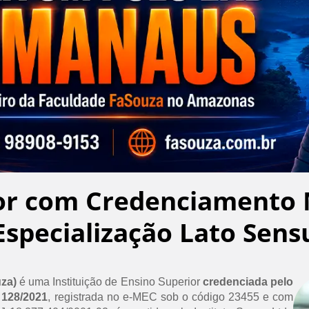
or com Credenciamento 
Especialização Lato Sens
uza)
é uma Instituição de Ensino Superior
credenciada pelo
 128/2021
, registrada no e-MEC sob o código 23455 e com