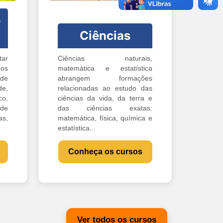
-
Ciências
ar
Ciências naturais,
os
matemática e estatística
 de
abrangem formações
e,
relacionadas ao estudo das
o,
ciências da vida, da terra e
 de
das ciências exatas:
s,
matemática, física, química e
estatística...
Conheça os cursos
Ver todos os cursos