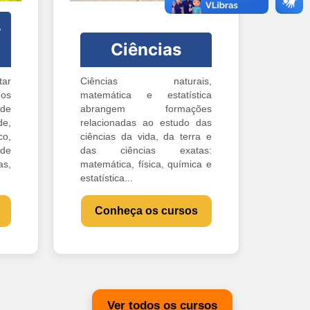
-
Ciências
ar
Ciências naturais,
os
matemática e estatística
 de
abrangem formações
e,
relacionadas ao estudo das
o,
ciências da vida, da terra e
 de
das ciências exatas:
s,
matemática, física, química e
estatística...
Conheça os cursos
Ver todos os cursos