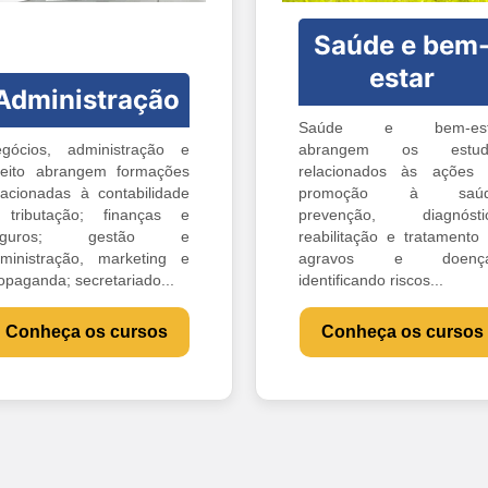
Saúde e bem
estar
Administração
Saúde e bem-est
gócios, administração e
abrangem os estud
reito abrangem formações
relacionados às ações
lacionadas à contabilidade
promoção à saúd
tributação; finanças e
prevenção, diagnóstic
eguros; gestão e
reabilitação e tratamento
ministração, marketing e
agravos e doença
opaganda; secretariado...
identificando riscos...
Conheça os cursos
Conheça os cursos