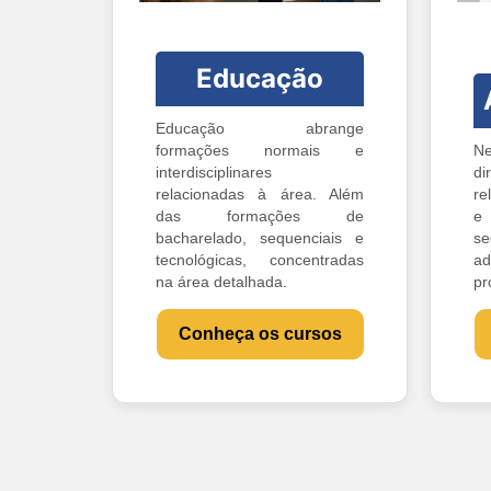
Educação
Educação abrange
formações normais e
Ne
interdisciplinares
di
relacionadas à área. Além
re
das formações de
e 
bacharelado, sequenciais e
s
tecnológicas, concentradas
ad
na área detalhada.
pr
Conheça os cursos