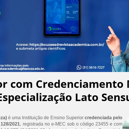
or com Credenciamento 
Especialização Lato Sens
uza)
é uma Instituição de Ensino Superior
credenciada pelo
 128/2021
, registrada no e-MEC sob o código 23455 e com