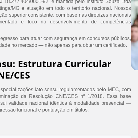
PJ 18.277.404/0001-92, é mantida pelo Instituto Souza Ltda
inga/MG e atuação em todo o território nacional. Nossos
ão superior consistente, com base nas diretrizes nacionais
umentado e foco no desenvolvimento de competências
 egresso para atuar com segurança em concursos públicos,
idade no mercado — não apenas para obter um certificado.
nsu: Estrutura Curricular
NE/CES
specializações lato sensu regulamentadas pelo MEC, com
erminação da Resolução CNE/CES nº 1/2018. Essa base
ssui validade nacional idêntica à modalidade presencial —
ressão funcional e pontuação em títulos.