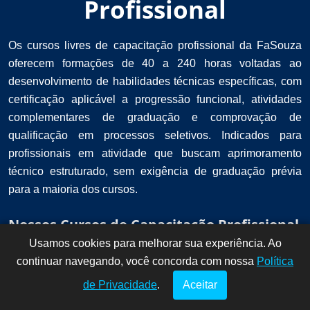
Profissional
Os cursos livres de capacitação profissional da FaSouza
oferecem formações de 40 a 240 horas voltadas ao
desenvolvimento de habilidades técnicas específicas, com
certificação aplicável a progressão funcional, atividades
complementares de graduação e comprovação de
qualificação em processos seletivos. Indicados para
profissionais em atividade que buscam aprimoramento
técnico estruturado, sem exigência de graduação prévia
para a maioria dos cursos.
Nossos Cursos de Capacitação Profissional
Usamos cookies para melhorar sua experiência. Ao
Dúvidas? Fale
!
continuar navegando, você concorda com nossa
conosco por
Política
aqui!
de Privacidade
.
Aceitar