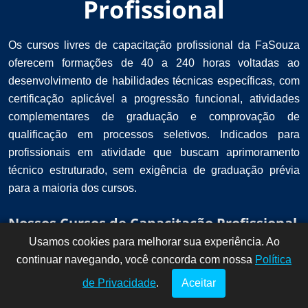
Profissional
Os cursos livres de capacitação profissional da FaSouza
oferecem formações de 40 a 240 horas voltadas ao
desenvolvimento de habilidades técnicas específicas, com
certificação aplicável a progressão funcional, atividades
complementares de graduação e comprovação de
qualificação em processos seletivos. Indicados para
profissionais em atividade que buscam aprimoramento
técnico estruturado, sem exigência de graduação prévia
para a maioria dos cursos.
Nossos Cursos de Capacitação Profissional
Usamos cookies para melhorar sua experiência. Ao
Dúvidas? Fale
!
continuar navegando, você concorda com nossa
conosco por
Política
aqui!
de Privacidade
.
Aceitar