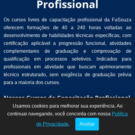
Profissional
Os cursos livres de capacitação profissional da FaSouza
oferecem formações de 40 a 240 horas voltadas ao
desenvolvimento de habilidades técnicas específicas, com
certificação aplicável a progressão funcional, atividades
complementares de graduação e comprovação de
qualificação em processos seletivos. Indicados para
profissionais em atividade que buscam aprimoramento
técnico estruturado, sem exigência de graduação prévia
para a maioria dos cursos.
Nossos Cursos de Capacitação Profissional
Usamos cookies para melhorar sua experiência. Ao
Dúvidas? Fale
!
continuar navegando, você concorda com nossa
conosco por
Política
aqui!
de Privacidade
.
Aceitar